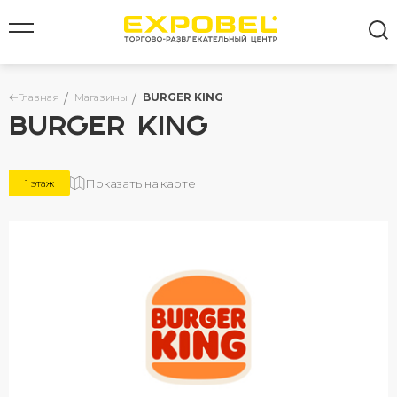
Главная
Магазины
BURGER KING
BURGER KING
Все результаты
Показать на карте
1 этаж