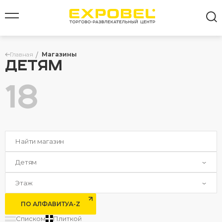
Главная
Магазины
ДЕТЯМ
18
Все результаты
Детям
Этаж
ПО АЛФАВИТУ
A-Z
Списком
Плиткой