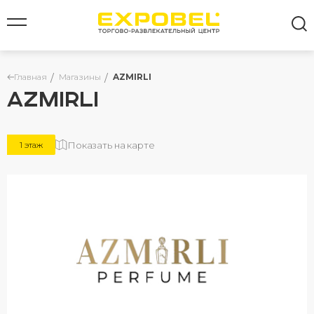
Главная
Магазины
AZMIRLI
AZMIRLI
Все результаты
Показать на карте
1 этаж